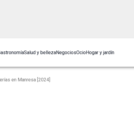
astronomía
Salud y belleza
Negocios
Ocio
Hogar y jardín
erías en Manresa [2024]