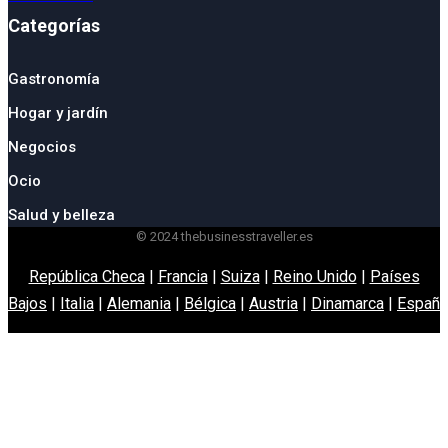
Categorías
Gastronomía
Hogar y jardín
Negocios
Ocio
Salud y belleza
© 2024 thebusinesstraveller.es
República Checa
|
Francia
|
Suiza
|
Reino Unido
|
Países
Bajos
|
Italia
|
Alemania
|
Bélgica
|
Austria
|
Dinamarca
|
España