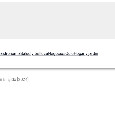
astronomía
Salud y belleza
Negocios
Ocio
Hogar y jardín
 El Ejido [2024]