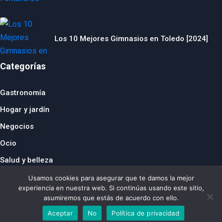
Los 10 Mejores Gimnasios en Toledo [2024]
Categorías
Gastronomía
Hogar y jardín
Negocios
Ocio
Salud y belleza
© 2024 thebusinesstraveller.es
Usamos cookies para asegurar que te damos la mejor
República Checa
|
Francia
|
Suiza
|
Reino Unido
|
Países
experiencia en nuestra web. Si continúas usando este sitio,
Bajos
|
Italia
|
Alemania
|
Bélgica
|
Austria
|
Dinamarca
|
España
asumiremos que estás de acuerdo con ello.
|
Polonia
Aceptar
No
Política de privacidad