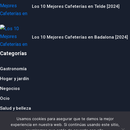
Los 10 Mejores Cafeterías en Telde [2024]
Los 10 Mejores Cafeterías en Badalona [2024]
Categorías
Gastronomía
Hogar y jardín
Negocios
Ocio
Salud y belleza
© 2024 thebusinesstraveller.es
Usamos cookies para asegurar que te damos la mejor
República Checa
|
Francia
|
Suiza
|
Reino Unido
|
Países
experiencia en nuestra web. Si continúas usando este sitio,
Bajos
|
Italia
|
Alemania
|
Bélgica
|
Austria
|
Dinamarca
|
España