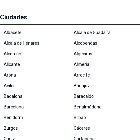
Ciudades
Albacete
Alcalá de Guadaíra
Alcalá de Henares
Alcobendas
Alcorcón
Algeciras
Alicante
Almería
Arona
Arrecife
Avilés
Badajoz
Badalona
Baracaldo
Barcelona
Benalmádena
Benidorm
Bilbao
Burgos
Cáceres
Cádiz
Cartagena