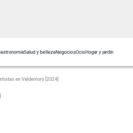
astronomía
Salud y belleza
Negocios
Ocio
Hogar y jardín
ntistas en Valdemoro [2024]