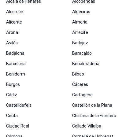
Alcalá de Henares
Alcobendas
Alcorcón
Algeciras
Alicante
Almería
Arona
Arrecife
Avilés
Badajoz
Badalona
Baracaldo
Barcelona
Benalmádena
Benidorm
Bilbao
Burgos
Cáceres
Cádiz
Cartagena
Castelldefels
Castellón de la Plana
Ceuta
Chiclana de la Frontera
Ciudad Real
Collado Villalba
Córdoba
Cornellá de Llobregat