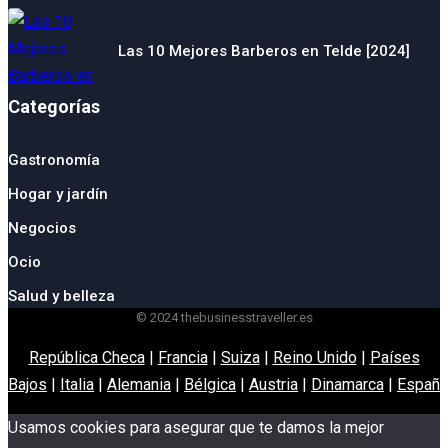
Las 10 Mejores Barberos en Telde [2024]
Categorías
Gastronomía
Hogar y jardín
Negocios
Ocio
Salud y belleza
© 2024 thebusinesstraveller.es
República Checa
|
Francia
|
Suiza
|
Reino Unido
|
Países
Bajos
|
Italia
|
Alemania
|
Bélgica
|
Austria
|
Dinamarca
|
España
Usamos cookies para asegurar que te damos la mejor