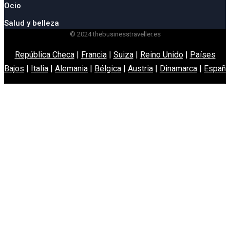
Ocio
Salud y belleza
© 2024 thebusinesstraveller.es
República Checa
|
Francia
|
Suiza
|
Reino Unido
|
Países
Bajos
|
Italia
|
Alemania
|
Bélgica
|
Austria
|
Dinamarca
|
España